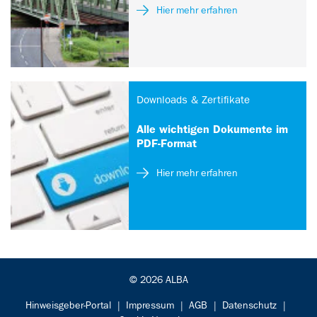
Hier mehr erfahren
Downloads & Zertifikate
Alle wichtigen Dokumente im
PDF-Format
Hier mehr erfahren
© 2026 ALBA
Hinweisgeber-Portal
|
Impressum
|
AGB
|
Datenschutz
|